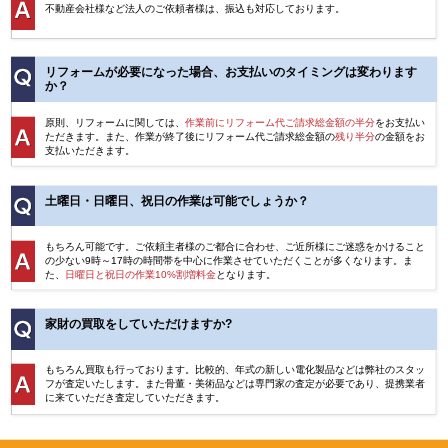
不動産会社様など法人のご依頼者様は、振込も対応しております。
リフォームが必要になった場合、お支払いのタイミングは変わります
か？
原則、リフォームに関しては、
作業前にリフォーム代ご請求総金額の半分
をお支払い
ただきます。また、作業が終了後にリフォーム代ご請求総金額の
残り半分
の金額をお
支払いただきます。
土曜日・日曜日、祝日の作業は可能でしょうか？
もちろん可能です。ご依頼主者様のご都合に合わせ、ご近所様にご迷惑をかけること
の少ない9時～17時の時間帯を中心に作業させていただくことが多くなります。ま
た、
日曜日と祝日の作業10%割増料金
となります。
家財の買取をしていただけますか?
もちろん買取も行っております。比較的、年式の新しい電化製品などは弊社のスタッ
フが査定いたします。また骨董・美術品などは専門家の査定が必要であり、提携業者
に来ていただき査定していただきます。