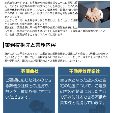
株式会社ロードでは、お客様からの多種多様なニーズに完璧に応
え、それが社会貢献の実現に結びつくことを理想とし、そのため
の業務体制の構築を目指しています。遺体整理・回収と特殊清掃
等の業務は、実に複雑でかつ数多くの作業と煩雑な種類手続が必
要となります。
したがって、それら全般を取り扱う業者には、全てにおいて遅滞
とミスのない作業が課せられています。
必然的に、業務全般に関わる専門機関や企業の種類も多岐にわた
っており、弊社がそれらのエキスパートたる企業や法人・有資格者と業務提携をすること
で、全体の業務が滞ることなくスムーズに流れます。
身内の方にご不幸があっても、ご逝去後の業務全般をご遺族の方が安心して弊社にお任せい
ただけるように、弊社では、信頼できるビジネスパートナーとして、以下のように多くの企
業や専門法人・団体および専門家の方々と業務提携をしております。