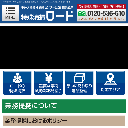
特殊清掃ロードは様々な業種と提携して、死臭や汚れに真剣に向き合います