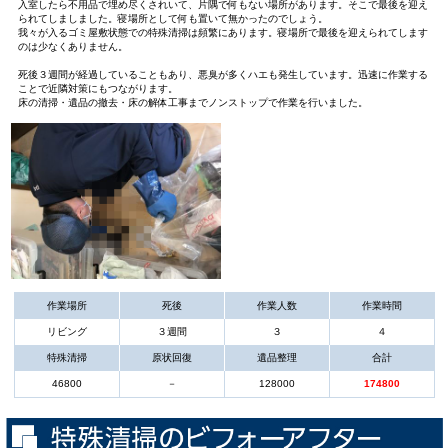
入室したら不用品で埋め尽くされいて、片隅で何もない場所があります。そこで最後を迎え
られてしましました。寝場所として何も置いて無かったのでしょう。
我々が入るゴミ屋敷状態での特殊清掃は頻繁にあります。寝場所で最後を迎えられてします
のは少なくありません。
死後３週間が経過していることもあり、悪臭が多くハエも発生しています。迅速に作業する
ことで近隣対策にもつながります。
床の清掃・遺品の撤去・床の解体工事までノンストップで作業を行いました。
作業場所
死後
作業人数
作業時間
リビング
３週間
３
４
特殊清掃
原状回復
遺品整理
合計
46800
－
128000
174800