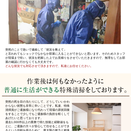
突然のことで急いで連絡して「状況を教えて」
と言われてもショックでなかなか部屋に入ることができないと思います。そのためスタッフ
が現場まで伺い、状況を把握した上でお見積りをさせていただきますので、無理をしてお部
屋の確認に行かなくても大丈夫です。
どんな状況でも対応させて頂きますので、私達にお任せください。
突然の死を目の当たりにして、どうしていいかわ
からない状態も非常に辛いことです。私達、特殊
清掃員がご遺族様になり代わって現場の原状回復
をすることで少しでもご遺族様の負担を軽くして
あげたいと思っております。
過去1,000件以上の業務で得た技能と経験値をも
とに、ご遺族の方々が安心して任せることができ
るという信頼を得るために、最大限の努力と精進